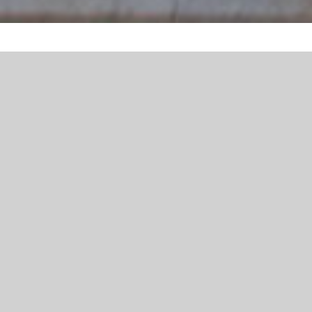
BIENVENUE
Notre but essentiel est de faire connaître
Marguerite Bourgeoys
et son œuvre en
Nouvelle France.
Notre Association pour Marguerite Bourgeoys
est située à Troyes et est reconnue d’intérêt
général.