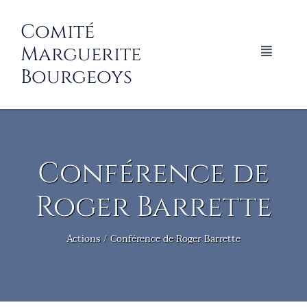
Passer
au
Comité
contenu
Marguerite
Naviga
Bourgeoys
à
bascul
Accueil
Conférence de
Actualités
Roger Barrette
Les actions du comité
Actions
Conférence de Roger Barrette
Contact