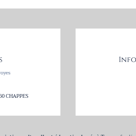
s
Info
royes
10260 CHAPPES